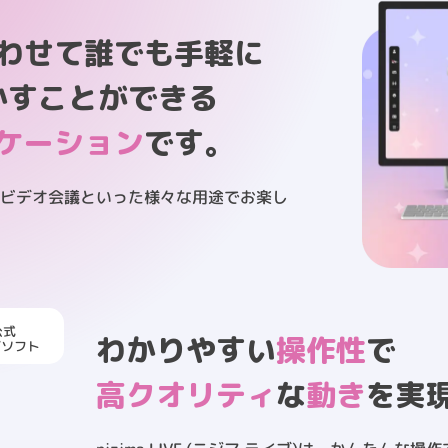
わせて誰でも手軽に
動かすことができる
ケーション
です。
動やビデオ会議といった様々な用途でお楽し
閉じる
公式
わかりやすい
操作性
で
グソフト
高クオリティ
な
動き
を実