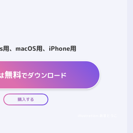
ws用、macOS用、iPhone用
無料
は
でダウンロード
購入する
illustration:あまとうこ