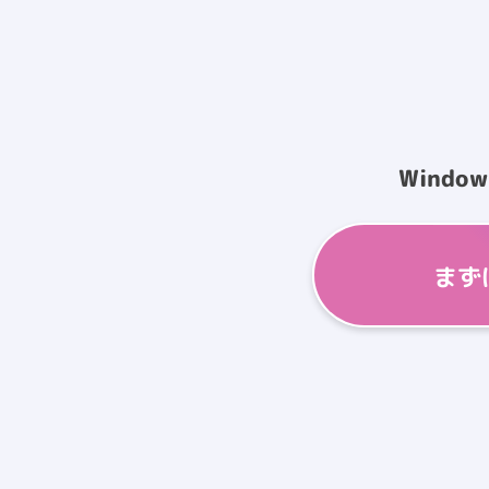
Windo
まず